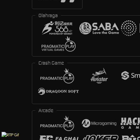
Olahraga
Crash Game
Arcade