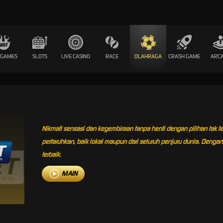
 GAMES
SLOTS
LIVE CASINO
RACE
OLAHRAGA
CRASH GAME
ARC
Nikmati sensasi dan kegembiraan tanpa henti dengan pilihan tak te
pertaruhkan, baik lokal maupun dari seluruh penjuru dunia. Deng
terbaik.
MAIN