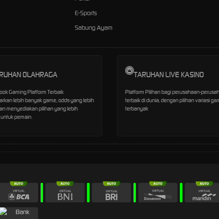
E-Sports
Sabung Ayam
RUHAN OLAHRAGA
TARUHAN LIVE KASINO
ook Gaming Platform Terbaik
Platform Pilihan bagi perusahaan-perusa
kan lebih banyak game, odds yang lebih
terbaik di dunia, dengan pilihan variasi g
 dan menyediakan pilihan yang lebih
terbanyak
untuk pemain.