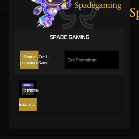
SPADE GAMING
Semua
Crash
permainan
Game
RTP
92%
Space Crasher