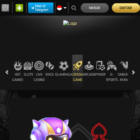
Main di
MASUK
DAFTAR
Telegram
HOT
SLOTS
LIVE
RACE
OLAHRAGA
CRASH
ARCADE
POKER
E-
SABUNG
PROM
GAMES
CASINO
GAME
SPORTS
AYAM