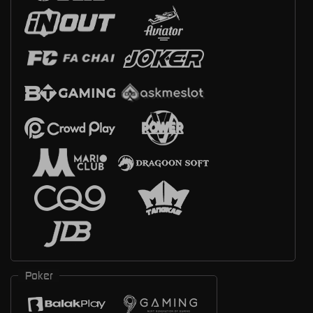
Poker