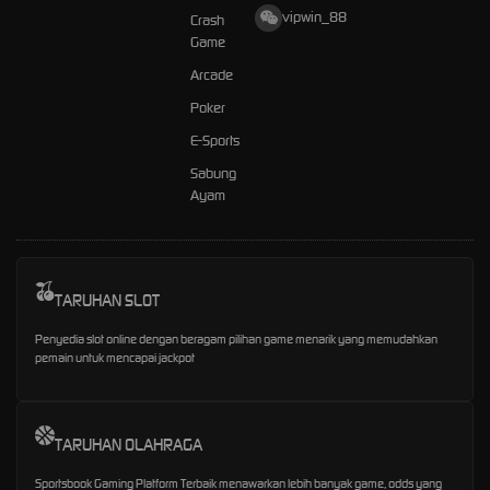
vipwin_88
Crash
Game
Arcade
Poker
E-Sports
Sabung
Ayam
TARUHAN SLOT
Penyedia slot online dengan beragam pilihan game menarik yang memudahkan
pemain untuk mencapai jackpot
TARUHAN OLAHRAGA
Sportsbook Gaming Platform Terbaik menawarkan lebih banyak game, odds yang