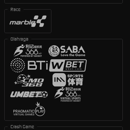
Race
Olahraga
Crash Game