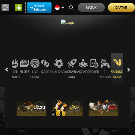
Main di
MASUK
DAFTAR
Telegram
HOT
SLOTS
LIVE
RACE
OLAHRAGA
CRASH
ARCADE
POKER
E-
SABUNG
PROMOS
GAMES
CASINO
GAME
SPORTS
AYAM
i
i
i