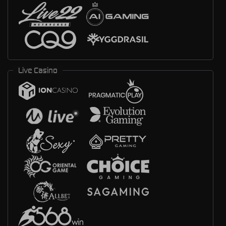
Live Casino