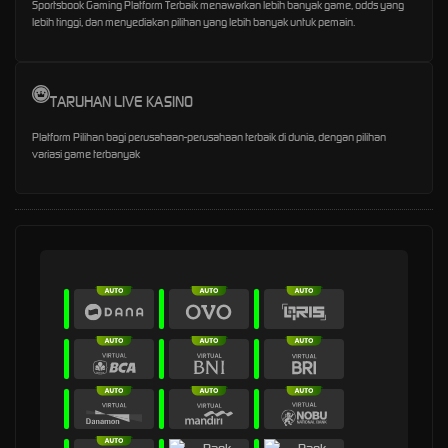
Sportsbook Gaming Platform Terbaik menawarkan lebih banyak game, odds yang
lebih tinggi, dan menyediakan pilihan yang lebih banyak untuk pemain.
TARUHAN LIVE KASINO
Platform Pilihan bagi perusahaan-perusahaan terbaik di dunia, dengan pilihan
variasi game terbanyak