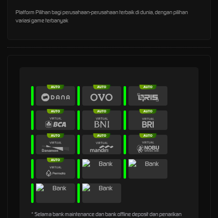
Platform Pilihan bagi perusahaan-perusahaan terbaik di dunia, dengan pilihan
variasi game terbanyak
* Selama bank maintenance dan bank offline deposit dan penarikan