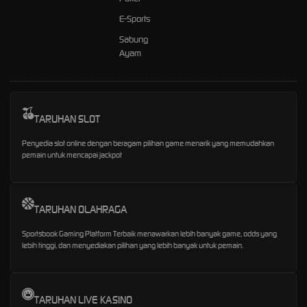
E-Sports
Sabung
Ayam
TARUHAN SLOT
Penyedia slot online dengan beragam pilihan game menarik yang memudahkan
pemain untuk mencapai jackpot
TARUHAN OLAHRAGA
Sportsbook Gaming Platform Terbaik menawarkan lebih banyak game, odds yang
lebih tinggi, dan menyediakan pilihan yang lebih banyak untuk pemain.
TARUHAN LIVE KASINO