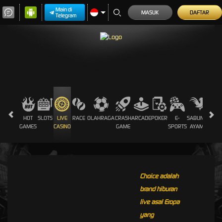
Main di
MASUK
DAFTAR
Telegram
HOT
SLOTS
LIVE
RACE
OLAHRAGA
CRASH
ARCADE
POKER
E-
SABUNG
PROM
GAMES
CASINO
GAME
SPORTS
AYAM
Choice adalah
brand hiburan
live asal Eropa
yang