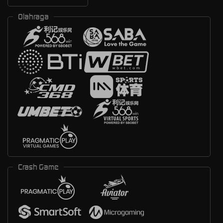
Olahraga
Crash Game